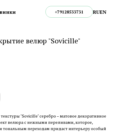
RU
EN
винки
+79128533731
рытие велюр "Sovicille"
текстуры "Sovicille" серебро – матовое декоративное
кт велюра с нежными переливами, которое,
и тональным переходам придаст интерьеру особый