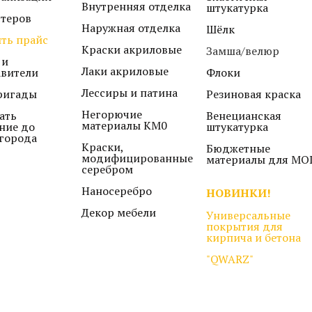
Внутренняя отделка
штукатурка
стеров
Наружная отделка
Шёлк
ть прайс
Краски акриловые
Замша/велюр
 и
Лаки акриловые
авители
Флоки
Лессиры и патина
ригады
Резиновая краска
Негорючие
ать
Венецианская
материалы КМ0
ние до
штукатурка
города
Краски,
Бюджетные
модифицированные
материалы для МО
серебром
Наносеребро
НОВИНКИ!
Декор мебели
Универсальные
покрытия для
кирпича и бетона
"QWARZ"