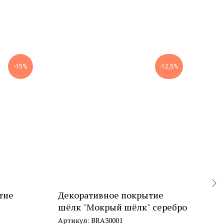
-15%
-12,5%
тие
Декоративное покрытие
Фас
шёлк "Мокрый шёлк" серебро
дек
шту
Артикул:
BRA30001
Арт