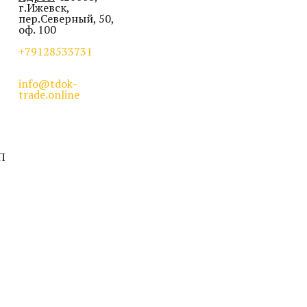
г.Ижевск,
пер.Северный, 50,
оф. 100
+79128533731
info@tdok-
trade.online
П