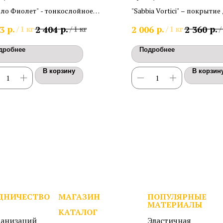
ило Фиолет" - тонкослойное
"Sabbia Vortici" – покрытие
ративное покрытие матовый
внутренней отделки с эф
р.
р.
р.
р.
3
2 404
2 006
2 360
/
1 кг
/
1 кг
/
1 кг
/
 Расход 0,2кг/м2.
"блестящий песок"
дробнее
Подробнее
В корзину
В корзин
ДНИЧЕСТВО
МАГАЗИН
ПОПУЛЯРНЫЕ
МАТЕРИАЛЫ
КАТАЛОГ
ганизаций
Эластичная