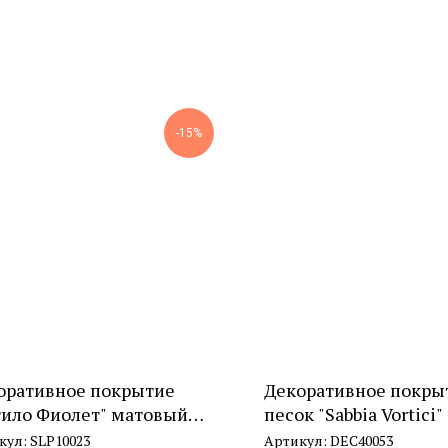
-15%
оративное покрытие
Декоративное покры
тило Фиолет" матовый
песок "Sabbia Vortici"
к
кул:
SLP10023
Артикул:
DEC40053