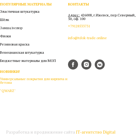
ПОПУЛЯРНЫЕ МАТЕРИАЛЫ
КОНТАКТЫ
Эластичная штукатурка
Адрес:
426008, г.Ижевск, пер.Северный,
50, оф. 100
Шёлк
+79128533731
Замша/велюр
Флоки
info@tdok-trade.online
Резиновая краска
Венецианская штукатурка
Бюджетные материалы для МОП
НОВИНКИ!
Универсальные покрытия для кирпича и
бетона
"QWARZ"
Разработка и продвижение сайта
IT-агентство Digital