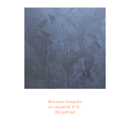
Веллуто Операто
со скидкой 15 % -
265 руб/м2
не колерованный