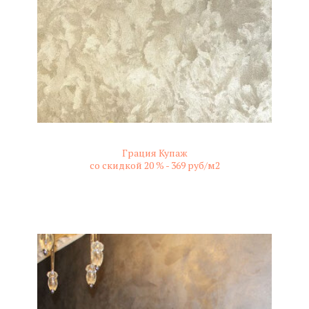
Грация Купаж
со скидкой 20 % -
369 руб/м2
не колерованный