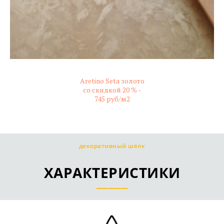
Aretino Seta золото
со скидкой 20 % -
745 руб/м2
не колерованный
декоративный шёлк
ХАРАКТЕРИСТИКИ
_____