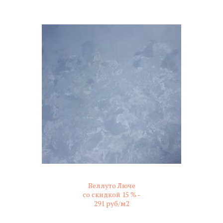
Веллуто Люче
со скидкой 15 % -
291 руб/м2