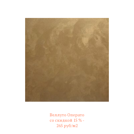
не колерованный
Веллуто Операто
со скидкой 15 % -
265 руб/м2