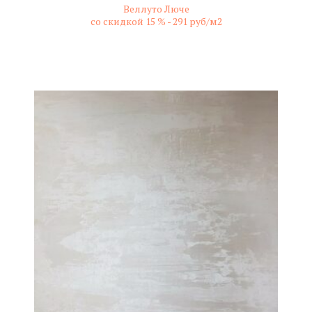
Веллуто Люче
со скидкой 15 % -
291 руб/м2
не колерованный