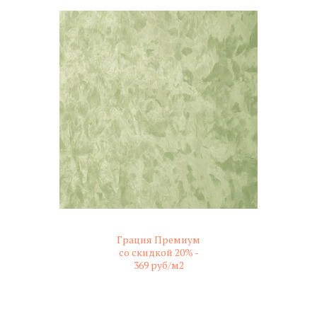
Грация Премиум
со скидкой 20% -
369 руб/м2
не колерованный