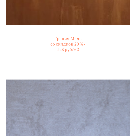
Грация Медь
со скидкой 20 % -
428 руб/м2
не колерованный