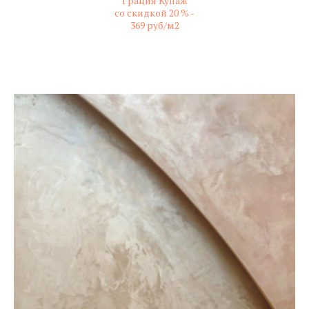
Грация Купаж
со скидкой 20 % -
369 руб/м2
не колерованный