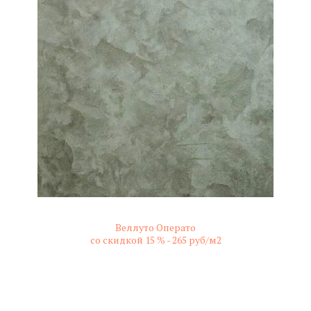
Веллуто Операто
со скидкой 15 % -
265 руб/м2
не колерованный