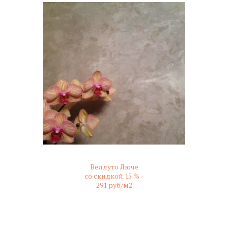
Веллуто Люче
со скидкой 15 % -
291 руб/м2
не колерованный