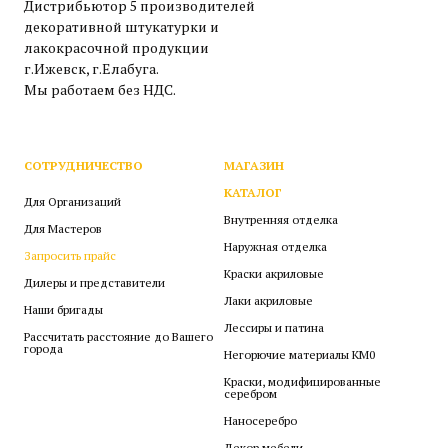
Дистрибьютор 5 производителей
декоративной штукатурки и
лакокрасочной продукции
г.Ижевск, г.Елабуга.
Мы работаем без НДС.
СОТРУДНИЧЕСТВО
МАГАЗИН
КАТАЛОГ
Для Организаций
Внутренняя отделка
Для Мастеров
Наружная отделка
Запросить прайс
Краски акриловые
Дилеры и представители
Лаки акриловые
Наши бригады
Лессиры и патина
Рассчитать расстояние до Вашего
города
Негорючие материалы КМ0
Краски, модифицированные
серебром
Наносеребро
Декор мебели