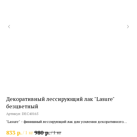
Декоративный лессирующий лак "Lasure"
Де
безцветный
Арт
Артикул:
DEC40165
"Sa
"бл
"Lasure" - финишный лессирующий лак для усиления декоративного
2 
эффекта фактурных или гладкий покрытий
р.
р.
833
980
/
1 кг
/
1 кг