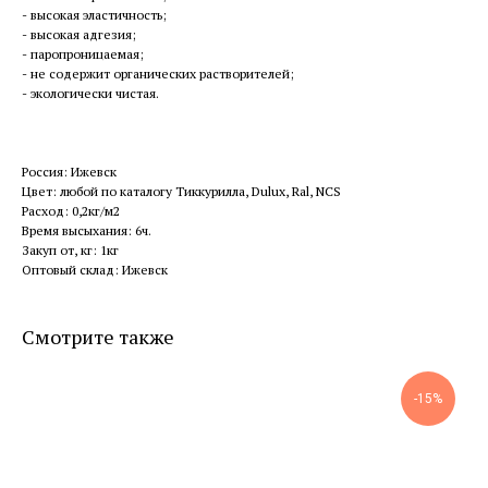
- высокая эластичность;
- высокая адгезия;
- паропроницаемая;
- не содержит органических растворителей;
- экологически чистая.
Россия: Ижевск
Цвет: любой по каталогу Тиккурилла, Dulux, Ral, NCS
Расход: 0,2кг/м2
Время высыхания: 6ч.
Закуп от, кг: 1кг
Оптовый склад: Ижевск
Смотрите также
-15%