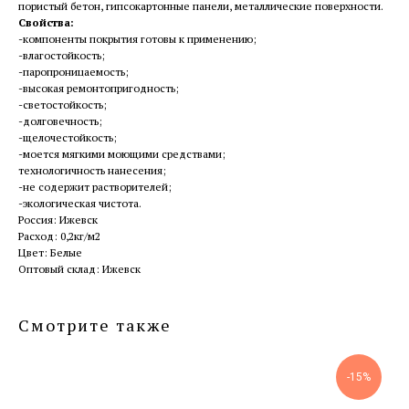
пористый бетон, гипсокартонные панели, металлические поверхности.
Свойства:
-компоненты покрытия готовы к применению;
-влагостойкость;
-паропроницаемость;
-высокая ремонтопригодность;
-светостойкость;
-долговечность;
-щелочестойкость;
-моется мягкими моющими средствами;
технологичность нанесения;
-не содержит растворителей;
-экологическая чистота.
Россия: Ижевск
Расход: 0,2кг/м2
Цвет: Белые
Оптовый склад: Ижевск
Смотрите также
-15%