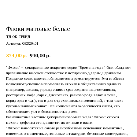
Флоки матовые белые
ТД ОК-ТРЕЙД
Артикул:
GKS20401
874,00
р.
940,00
р.
"Флоки" – декоративное покрытие серии "Времена года". Они обладают
чрезвычайно высокой стойкостью к истиранию, ударам, царапинам.
Покрытие легко моется, обновляется и ремонтируется. Эти свойства
позволяют успешно использовать его как в общественных зданиях
(например, школах, учреждениях здравоохранения, гостиницах,
ресторанах, кафе, барах, дискотеках, разного рода залах и фойе,
коридорах и т.д.), так и для отделки жилых помещений, в том числе
кухонь и ванных комнат. Все компоненты экологически чисты, что
обеспечивает уют и безопасность в доме.
Разноцветные частицы декоративного материала "Флоки" скроют
мелкие дефекты стен, защитят их от пыли и влаги.
"Флоки" наносятся на самые разнообразные основания: цементные,
известково-цементные, гипсовые штукатурки, бетонные конструкции,