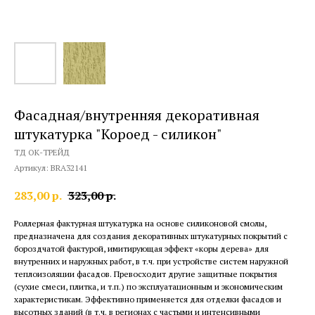
Фасадная/внутренняя декоративная
штукатурка "Короед - силикон"
ТД ОК-ТРЕЙД
Артикул:
BRA32141
283,00
р.
323,00
р.
Роллерная фактурная штукатурка на основе силиконовой смолы,
предназначена для создания декоративных штукатурных покрытий с
бороздчатой фактурой, имитирующая эффект «коры дерева» для
внутренних и наружных работ, в т.ч. при устройстве систем наружной
теплоизоляции фасадов. Превосходит другие защитные покрытия
(сухие смеси, плитка, и т.п.) по эксплуатационным и экономическим
характеристикам. Эффективно применяется для отделки фасадов и
высотных зданий (в т.ч. в регионах с частыми и интенсивными