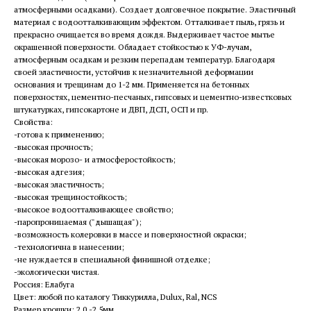
атмосферными осадками). Создает долговечное покрытие.
Эластичный
материал с водоотталкивающим эффектом. Отталкивает пыль, грязь и
прекрасно очищается во время дождя. Выдерживает частое мытье
окрашенной поверхности. Обладает стойкостью к УФ-лучам,
атмосферным осадкам и резким перепадам температур. Благодаря
своей эластичности, устойчив к незначительной деформации
основания и трещинам до 1-2 мм. Применяется на бетонных
поверхностях, цементно-песчаных, гипсовых и цементно-известковых
штукатурках, гипсокартоне и ДВП, ДСП, ОСП и пр.
Свойства:
-готова к применению;
-высокая прочность;
-высокая морозо- и атмосферостойкость;
-высокая адгезия;
-высокая эластичность;
-высокая трещиностойкость;
-высокое водоотталкивающее свойство;
-паропроницаемая ("дышащая");
-возможность колеровки в массе и поверхностной окраски;
-технологична в нанесении;
-не нуждается в специальной финишной отделке;
-экологически чистая.
Россия: Елабуга
Цвет: любой по каталогу Тиккурилла, Dulux, Ral, NCS
Размер крошки: 2,0 -2,5мм