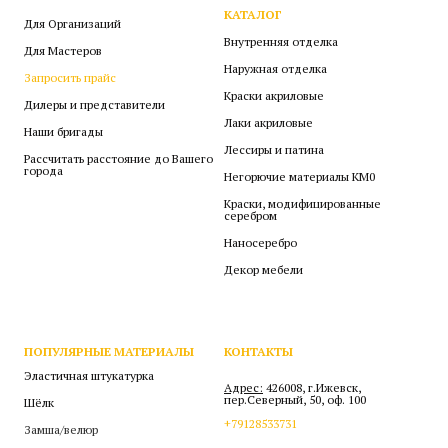
КАТАЛОГ
Для Организаций
Внутренняя отделка
Для Мастеров
Наружная отделка
Запросить прайс
Краски акриловые
Дилеры и представители
Лаки акриловые
Наши бригады
Лессиры и патина
Рассчитать расстояние до Вашего
города
Негорючие материалы КМ0
Краски, модифицированные
серебром
Наносеребро
Декор мебели
ПОПУЛЯРНЫЕ МАТЕРИАЛЫ
КОНТАКТЫ
Эластичная штукатурка
Адрес:
426008, г.Ижевск,
пер.Северный, 50, оф. 100
Шёлк
+79128533731
Замша/велюр