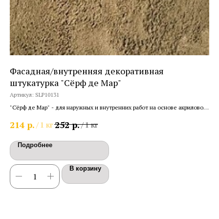
Фасадная/внутренняя декоративная
Де
штукатурка "Сёрф де Мар"
зо
Артикул:
SLP10131
Арт
"Сёрф де Мар" - для наружных и внутренних работ на основе акрилового
"Ar
полимера с песком.
эфф
р.
р.
214
252
3 
/
1 кг
/
1 кг
Подробнее
В корзину