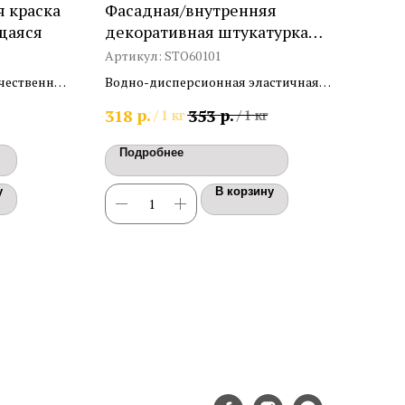
 краска
Фасадная/внутренняя
Дек
щаяся
декоративная штукатурка
"Ma
"Elastic Plaster Premium"
Артикул:
STO60101
Арт
ачественная
Водно-дисперсионная эластичная
"Mar
ная
штукатурка Премиум для фасадных и
перл
р.
р.
318
353
2 1
/
1 кг
/
1 кг
и
внутренних работ на акриловой
полу
основе
пове
Подробнее
По
у
В корзину