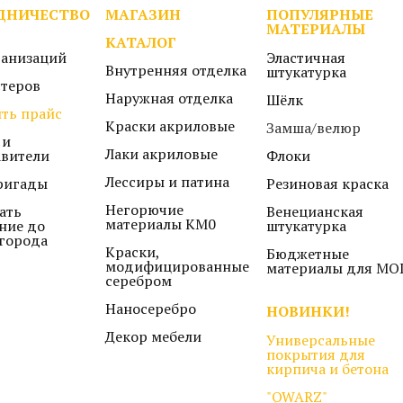
ДНИЧЕСТВО
МАГАЗИН
ПОПУЛЯРНЫЕ
МАТЕРИАЛЫ
КАТАЛОГ
ганизаций
Эластичная
Внутренняя отделка
штукатурка
стеров
Наружная отделка
Шёлк
ть прайс
Краски акриловые
Замша/велюр
 и
Лаки акриловые
авители
Флоки
Лессиры и патина
ригады
Резиновая краска
Негорючие
ать
Венецианская
материалы КМ0
ние до
штукатурка
города
Краски,
Бюджетные
модифицированные
материалы для МО
серебром
Наносеребро
НОВИНКИ!
Декор мебели
Универсальные
покрытия для
кирпича и бетона
"QWARZ"