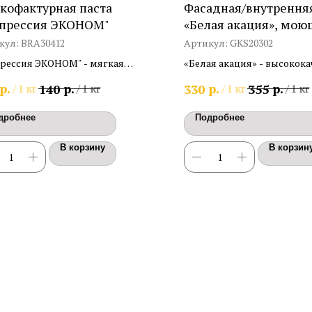
кофактурная паста
Фасадная/внутренняя
прессия ЭКОНОМ"
«Белая акация», мою
кул:
BRA30412
Артикул:
GKS20302
рессия ЭКОНОМ" - мягкая
«Белая акация» - высокок
офактурная паста
краска водно-дисперсион
р.
р.
р.
р.
140
330
355
/
1 кг
/
1 кг
/
1 кг
/
1 кг
назначеная для нанесения
акриловая для фасадных 
дом напыления (эффект
внутренних работ
дробнее
Подробнее
ьсиновой корки, попкорн, карта
. Расход 0,6кг - 0,8/м2.
В корзину
В корзин