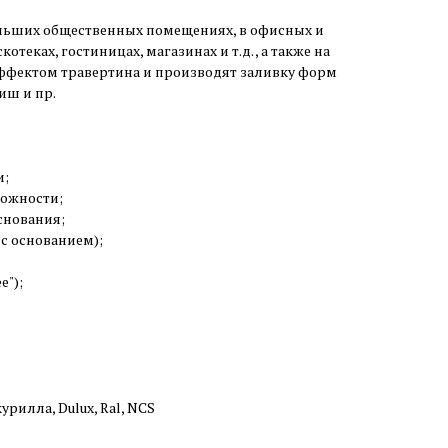
льших общественных помещениях, в офисных и
теках, гостиницах, магазинах и т.д. , а также на
эффектом травертина и производят заливку форм
иш и пр.
и;
можности;
снования;
 с основанием);
");
урилла, Dulux, Ral, NCS