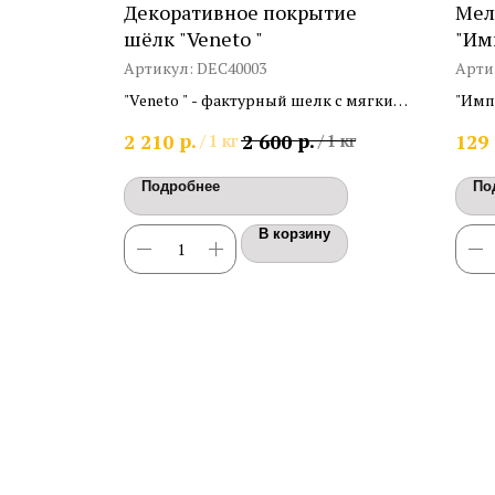
о М»
Декоративное покрытие
Мел
ая,
шёлк "Veneto "
"Им
Артикул:
DEC40003
Арти
"Veneto " - фактурный шелк с мягким
"Имп
перламутровым отливом
мелк
р.
р.
2 210
2 600
129
/
1 кг
/
1 кг
пред
ребром.
мето
Подробнее
По
апел
мира)
В корзину