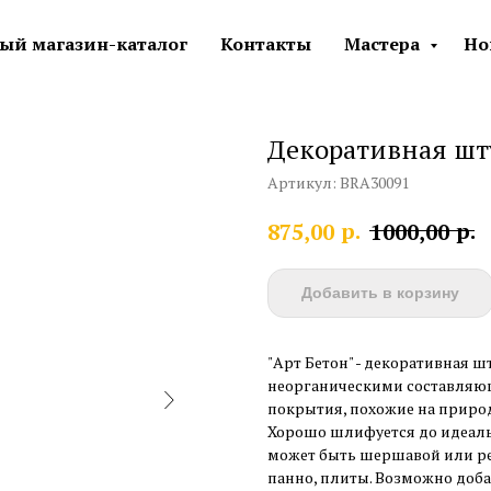
ый магазин-каталог
Контакты
Мастера
Но
Декоративная шту
Артикул:
BRA30091
р.
р.
875,00
1000,00
Добавить в корзину
"Арт Бетон" - декоративная 
неорганическими составляю
покрытия, похожие на природ
Хорошо шлифуется до идеаль
может быть шершавой или ре
панно, плиты. Возможно доб