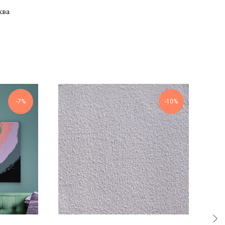
ква
-7%
-10%