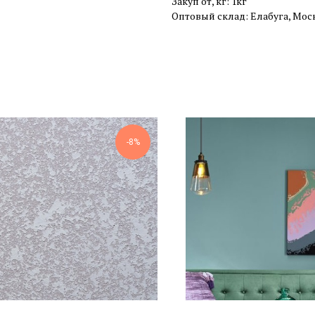
Закуп от, кг: 1кг
Оптовый склад: Елабуга, Мос
-8%