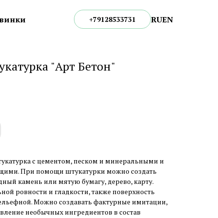
RU
EN
винки
+79128533731
катурка "Арт Бетон"
штукатурка с цементом, песком и минеральными и
щими. При помощи штукатурки можно создать
ный камень или мятую бумагу, дерево, карту.
ной ровности и гладкости, также поверхность
льефной. Можно создавать фактурные имитации,
авление необычных ингредиентов в состав