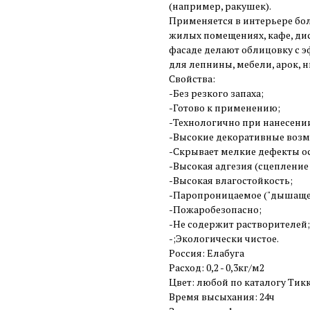
(например, ракушек).
Применяется в интерьере бо
жилых помещениях, кафе, диско
фасаде делают облицовку с 
для лепнины, мебели, арок, н
Свойства:
-Без резкого запаха;
-Готово к применению;
-Технологично при нанесени
-Высокие декоративные воз
-Скрывает мелкие дефекты о
-Высокая адгезия (сцепление
-Высокая влагостойкость;
-Паропроницаемое ("дышащее
-Пожаробезопасно;
-Не содержит растворителей;
-;Экологически чистое.
Россия: Елабуга
Расход: 0,2 - 0,3кг/м2
Цвет: любой по каталогу Тикк
Время высыхания: 24ч