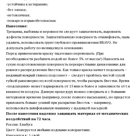
-устойчива к истиранию;
-без запаха;
-нетоксичная;
-пожаро и взрывобезопасная.
Нанесение:
Трещины, выбоины и неровности следует зашпатлевать, выровнять
дефекты поверхности. Зашпатлёванную поверхность отшлифовать, пыль
удалить, использовать грунт глубокого проникновения BRAVO. Не
допускать работу по мелящемуся основанию.
Перед применением краску тщательно перемешать. (При
необходимости разбавить водой не более 5% от массы!) Наносить на
сухую подготовленную поверхность перекрестными движениями для
ровного распределения блесток. Как только краска начнет подсыхать -
видимый мокрый глянец подсохнет – следует пройтись чистой сухой
губкой равномерно по всей поверхности, чтобы раскрыть блестки. Время
«подсыхания» может варьировать от 15 мин и более в зависимости от t и
влажности воздуха. Данную процедуру можно совершать и с большим
интервалов времени (например, после полного высыхания), но придется
приложить больше усилий при раскрытии блесток – например,
использовать шлифовальную машинку с щадящей насадкой.
После нанесения надежно защищать материал от механических
воздействий на 72 часа.
Россия: Елабуга
Цвет: Колеруется любыми водными колорантами.
Наносится в: 1 слой