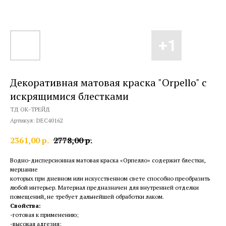
Декоративная матовая краска "Orpello" с
искрящимися блестками
ТД ОК-ТРЕЙД
Артикул:
DEC40162
2361,00
р.
2778,00
р.
Водно-дисперсионная матовая краска «Орпелло» содержит блестки,
мерцание
которых при дневном или искусственном свете способно преобразить
любой интерьер. Материал предназначен для внутренней отделки
помещений, не требует дальнейшей обработки лаком.
Свойства:
-готовая к применению;
-высокая адгезия;