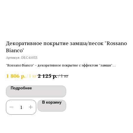
Декоративное покрытие замша/песок "Rossano
Де
Bianco"
Арт
Артикул:
DEC41033
"Ве
соз
"Rossano Bianco" - декоративное покрытие с эффектом "замши"
1 
рельефное, с песком
р.
р.
1 806
2 125
/
1 кг
/
1 кг
Подробнее
В корзину