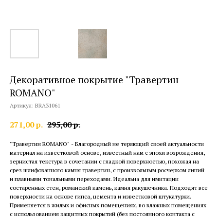
Декоративное покрытие "Травертин
ROMANO"
Артикул:
BRA31061
271,00
р.
295,00
р.
"Травертин ROMANO" - Благородный не теряющий своей актуальности
материал на известковой основе, известный нам с эпохи возрождения,
зернистая текстура в сочетании с гладкой поверхностью, похожая на
срез шлифованного камня травертин, с произвольным росчерком линий
и плавными тональными переходами. Идеальна для имитации
состаренных стен, романский камень, камня ракушечника. Подходят все
поверхности на основе гипса, цемента и известковой штукатурки.
Применяется в жилых и офисных помещениях, во влажных помещениях
с использованием защитных покрытий (без постоянного контакта с