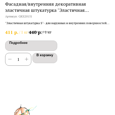
Фасадная/внутренняя декоративная
Вн
эластичная штукатурка "Эластичная
"Р
штукатурка S"
Артикул:
GKS20151
Арт
"Эластичная штукатурка S"- для наружных и внутренних поверхностей, с
Эла
высокой трещиноустойчивостью
отд
р.
р.
411
440
42
/
1 кг
/
1 кг
Мат
Подробнее
В корзину