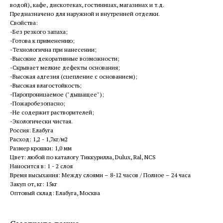
водой), кафе, дискотеках, гостиницах, магазинах и т.д.
Предназначено для наружной и внутренней отделки.
Свойства:
-Без резкого запаха;
-Готова к применению;
-Технологична при нанесении;
-Высокие декоративные возможности;
-Скрывает мелкие дефекты основания;
-Высокая адгезия (сцепление с основанием);
-Высокая влагостойкость;
-Паропроницаемое ("дышащее");
-Пожаробезопасно;
-Не содержит растворителей;
-Экологически чистая.
Россия: Елабуга
Расход: 1,2 - 1,7кг/м2
Размер крошки: 1,0 мм
Цвет: любой по каталогу Тиккурилла, Dulux, Ral, NCS
Наносится в: 1 - 2 слоя
Время высыхания: Между слоями – 8-12 часов / Полное – 24 часа
Закуп от, кг: 15кг
Оптовый склад: Елабуга, Москва