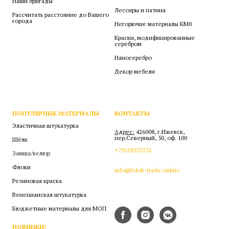
Наши бригады
Лессиры и патина
Рассчитать расстояние до Вашего
города
Негорючие материалы КМ0
Краски, модифицированные
серебром
Наносеребро
Декор мебели
ПОПУЛЯРНЫЕ МАТЕРИАЛЫ
КОНТАКТЫ
Эластичная штукатурка
Адрес:
426008, г.Ижевск,
пер.Северный, 50, оф. 100
Шёлк
+79128533731
Замша/велюр
Флоки
info@tdok-trade.online
Резиновая краска
Венецианская штукатурка
Бюджетные материалы для МОП
НОВИНКИ!