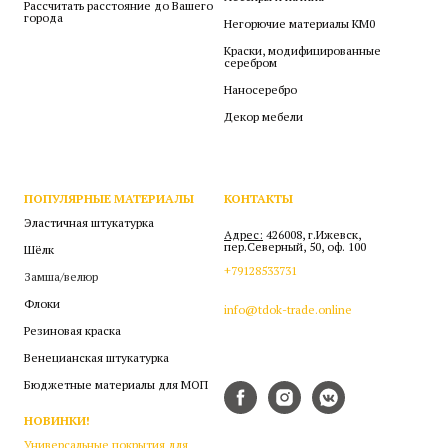
Рассчитать расстояние до Вашего
города
Негорючие материалы КМ0
Краски, модифицированные
серебром
Наносеребро
Декор мебели
ПОПУЛЯРНЫЕ МАТЕРИАЛЫ
КОНТАКТЫ
Эластичная штукатурка
Адрес:
426008, г.Ижевск,
пер.Северный, 50, оф. 100
Шёлк
+79128533731
Замша/велюр
Флоки
info@tdok-trade.online
Резиновая краска
Венецианская штукатурка
Бюджетные материалы для МОП
НОВИНКИ!
Универсальные покрытия для