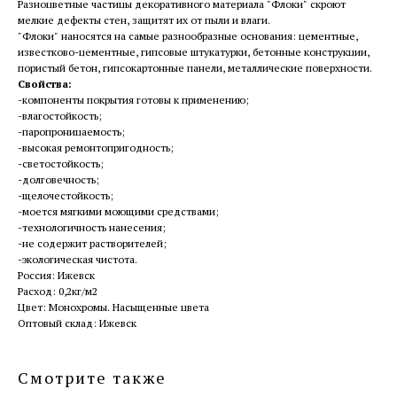
Разноцветные частицы декоративного материала "Флоки" скроют
мелкие дефекты стен, защитят их от пыли и влаги.
"Флоки" наносятся на самые разнообразные основания: цементные,
известково-цементные, гипсовые штукатурки, бетонные конструкции,
пористый бетон, гипсокартонные панели, металлические поверхности.
Свойства:
-компоненты покрытия готовы к применению;
-влагостойкость;
-паропроницаемость;
-высокая ремонтопригодность;
-светостойкость;
-долговечность;
-щелочестойкость;
-моется мягкими моющими средствами;
-технологичность нанесения;
-не содержит растворителей;
-экологическая чистота.
Россия: Ижевск
Расход: 0,2кг/м2
Цвет: Монохромы. Насыщенные цвета
Оптовый склад: Ижевск
Смотрите также