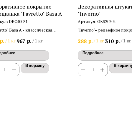
оративное покрытие
Декоративная штука
цианка "Favretto" База A
"Inverno"
кул:
DEC40081
Артикул:
GKS20202
etto" База A - классическая
"Inverno"– рельефное покр
цианская штукатурка, эффект
шероховатой поверхность
р.
р.
р.
р.
967
288
310
/
1 кг
/
1 кг
/
1 кг
/
1 кг
орного камня
дробнее
Подробнее
В корзину
В корзин