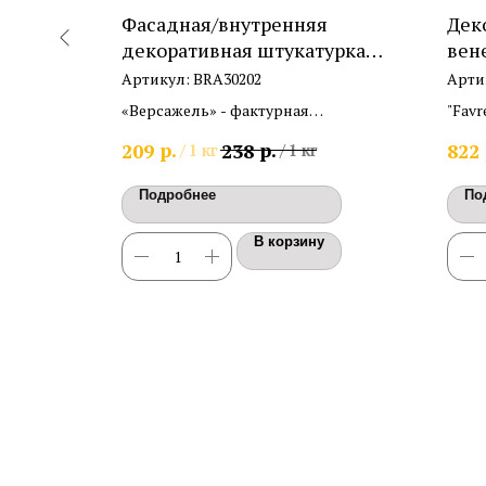
ирующий
Фасадная/внутренняя
Дек
ный
декоративная штукатурка
вене
"Версажель"
Артикул:
BRA30202
Арти
сирующий
«Версажель» - фактурная
"Favr
ивного
декоративная штукатурка с грубой
вене
р.
р.
209
238
822
/
1 кг
/
1 кг
адкий
зернистой фактурой для наружных,
мрам
внутренних работ и цоколей. Расход
Подробнее
По
0,6кг - 0,8/м2.
В корзину