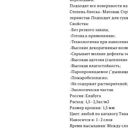
Подходят все поверхности на 
Степень блеска - Матовая. Ст
зернистая. Подходит для сух
Свойства:
-Без резкого запаха;
-Готова к применению;
-Технологична при нанесени
-Высокие декоративные воз
-Скрывает мелкие дефекты о
-Высокая адгезия (сцепление
-Высокая влагостойкость;
-Паропроницаемое ("дышащее
-Пожаробезопасно;
-Не содержит растворителей;
-Экологически чистая.
Россия: Елабуга
Расход: 1,5 - 2,5кг/м2
Размер крошки: 1,5 мм
Цвет: любой по каталогу Тикк
Наносится в: 1 - 2 слоя
Время высыхания: Между слоям