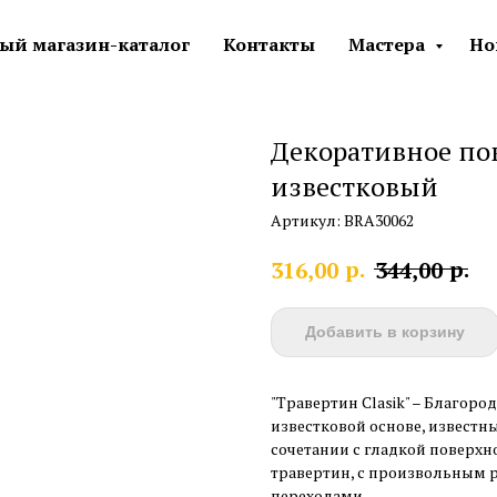
ый магазин-каталог
Контакты
Мастера
Но
Декоративное пок
известковый
Артикул:
BRA30062
р.
р.
316,00
344,00
Добавить в корзину
"Травертин Clasik" – Благор
известковой основе, известны
сочетании с гладкой поверхн
травертин, с произвольным
переходами.