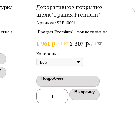
турка
Декоративное покрытие
Кра
шёлк "Грация Premium"
дек
мат
Артикул:
SLP10001
Арт
ытие с
"Грация Premium" - тонкослойное
Крас
ю.
декоративное покрытие шёлк. Расход
про
р.
р.
1 961
2 307
426
/
1 кг
/
1 кг
0,2кг/м2.
анти
мод
Колеровка
По
у
Подробнее
В корзину