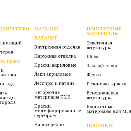
ДНИЧЕСТВО
МАГАЗИН
ПОПУЛЯРНЫЕ
МАТЕРИАЛЫ
КАТАЛОГ
ганизаций
Эластичная
Внутренняя отделка
штукатурка
стеров
Наружная отделка
Шёлк
ть прайс
Краски акриловые
Замша/велюр
 и
Лаки акриловые
авители
Флоки
Лессиры и патина
ригады
Резиновая краска
Негорючие
ать
Венецианская
материалы КМ0
ние до
штукатурка
города
Краски,
Бюджетные
модифицированные
материалы для МО
серебром
Наносеребро
НОВИНКИ!