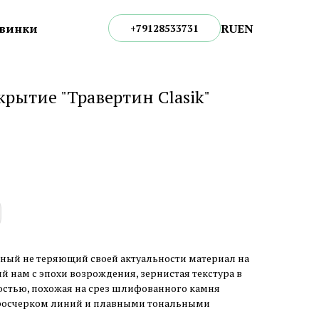
RU
EN
винки
+79128533731
рытие "Травертин Clasik"
одный не теряющий своей актуальности материал на
й нам с эпохи возрождения, зернистая текстура в
остью, похожая на срез шлифованного камня
 росчерком линий и плавными тональными