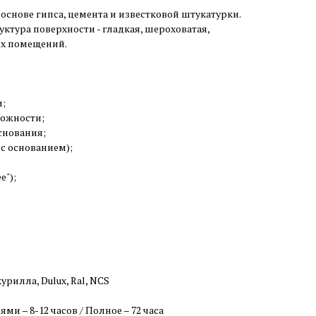
основе гипса, цемента и известковой штукатурки.
руктура поверхности - гладкая, шероховатая,
их помещений.
и;
можности;
снования;
 с основанием);
");
урилла, Dulux, Ral, NCS
и – 8-12 часов / Полное – 72 часа