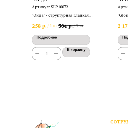
сер
Артикул:
SLP10072
Арти
"Онда" - структурная гладкая
"Glor
е
штукатурка для внутренней отделки
перл
р.
р.
258
304
2 17
/
1 кг
/
1 кг
раморной
деко
оед"
подл
Подробнее
По
В корзину
СОТРУ