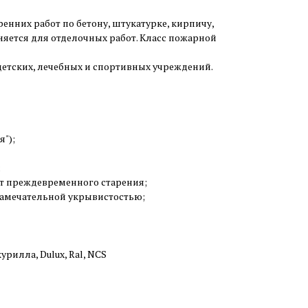
енних работ по бетону, штукатурке, кирпичу,
няется для отделочных работ. Класс пожарной
детских, лечебных и спортивных учреждений.
");
;
от преждевременного старения;
 замечательной укрывистостью;
урилла, Dulux, Ral, NCS