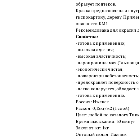
образует подтеков.
Краска предназначена и внутр
гиспокартону, дереву. Приме
опасности КМ1.
Рекомендована для окраски 
Свойства:
-готова к применению;
-высокая адгезия;
-высокая эластичность;
-паропроницаемая ("дышащая
-экологически чистая;
-пожаровзрывобезопасность
-предохраняет поверхность 
-легко колеруется, обладает
-готова к применению.
Россия: Ижевск
Расход: 0,15кг/м2 (1 слой)
Цвет: любой по каталогу Тикк
Время высыхания: 30 минут
Закуп от, кг: 1кг
Оптовый склад: Ижевск