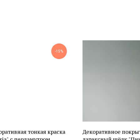
-15%
оративная тонкая краска
Декоративное покры
ria" с перламутром
латексный шёлк "Пи