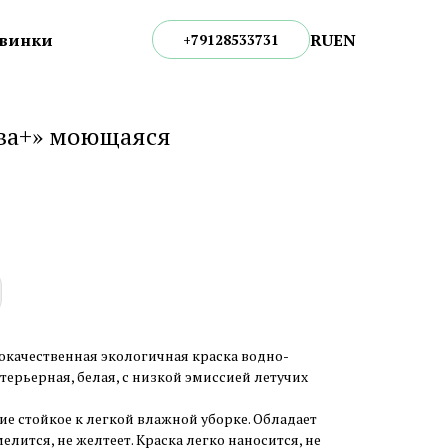
RU
EN
винки
+79128533731
ква+» моющаяся
кокачественная экологичная краска водно-
ерьерная, белая, с низкой эмиссией летучих
ие стойкое к легкой влажной уборке. Обладает
лится, не желтеет. Краска легко наносится, не