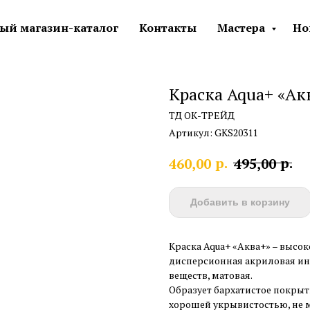
ый магазин-каталог
Контакты
Мастера
Но
Краска Aqua+ «А
ТД ОК-ТРЕЙД
Артикул:
GKS20311
р.
р.
460,00
495,00
Добавить в корзину
Краска Aqua+ «Аква+» – высо
дисперсионная акриловая инт
веществ, матовая.
Образует бархатистое покрыт
хорошей укрывистостью, не ме