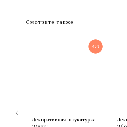
Смотрите также
-7%
-15%
я
Декоративная штукатурка
Дек
урка
"Онда"
"Glo