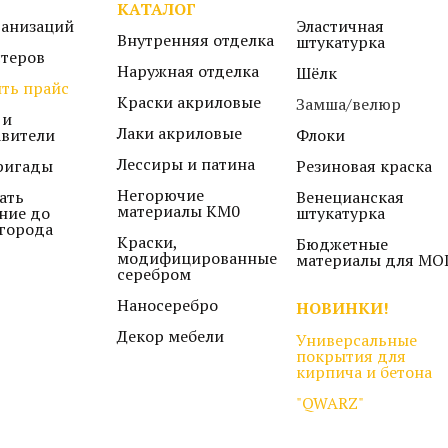
КАТАЛОГ
ганизаций
Эластичная
Внутренняя отделка
штукатурка
стеров
Наружная отделка
Шёлк
ть прайс
Краски акриловые
Замша/велюр
 и
Лаки акриловые
авители
Флоки
Лессиры и патина
ригады
Резиновая краска
Негорючие
ать
Венецианская
материалы КМ0
ние до
штукатурка
города
Краски,
Бюджетные
модифицированные
материалы для МО
серебром
Наносеребро
НОВИНКИ!
Декор мебели
Универсальные
покрытия для
кирпича и бетона
"QWARZ"