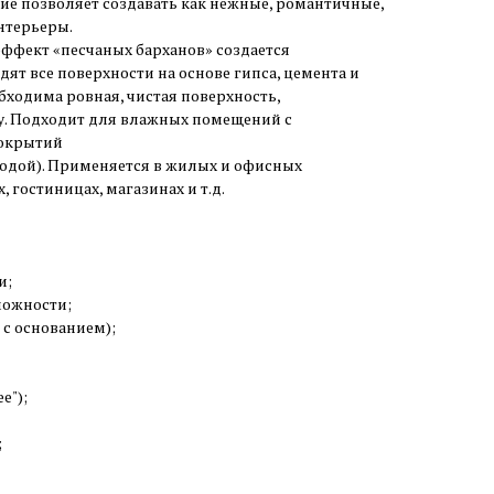
ие позволяет создавать как нежные, романтичные,
интерьеры.
фект «песчаных барханов» создается
ят все поверхности на основе гипса, цемента и
бходима ровная, чистая поверхность,
у. Подходит для влажных помещений с
окрытий
 водой). Применяется в жилых и офисных
 гостиницах, магазинах и т.д.
и;
можности;
 с основанием);
е");
;