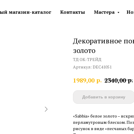
ый магазин-каталог
Контакты
Мастера
Но
Декоративное пок
золото
ТД ОК-ТРЕЙД
Артикул:
DEC41051
р.
р.
1989,00
2340,00
Добавить в корзину
«Sabbia» белое золото – иск
перламутровым блеском. По
рисунок в виде «песчаных бар