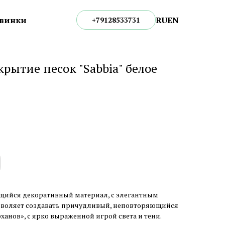
RU
EN
винки
+79128533731
рытие песок "Sabbia" белое
рящийся декоративный материал, с элегантным
зволяет создавать причудливый, неповторяющийся
ханов», с ярко выраженной игрой света и тени.