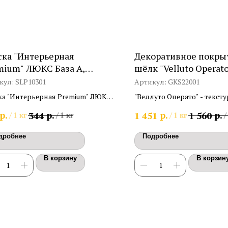
ска "Интерьерная
Декоративное покры
mium" ЛЮКС База А,
шёлк "Velluto Operato
щаяся
кул:
SLP10301
Артикул:
GKS22001
ка "Интерьерная Premium" ЛЮКС
"Веллуто Операто" - текс
о-дисперсионная матовая на
для внутренних работ, с
р.
р.
р.
р.
344
1 451
1 560
/
1 кг
/
1 кг
/
1 кг
/
ве мраморной пудры База А
бархатистый эффект. Расхо
дробнее
Подробнее
В корзину
В корзин