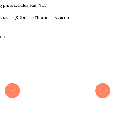
урилла, Dulux, Ral, NCS
и – 1,5-2 часа / Полное – 6 часов
ква
-7%
-6,5%