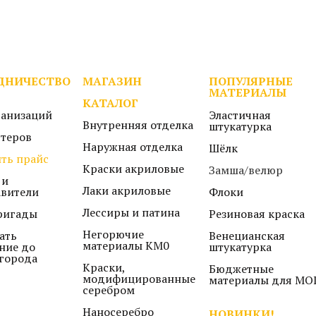
ДНИЧЕСТВО
МАГАЗИН
ПОПУЛЯРНЫЕ
МАТЕРИАЛЫ
КАТАЛОГ
ганизаций
Эластичная
Внутренняя отделка
штукатурка
стеров
Наружная отделка
Шёлк
ть прайс
Краски акриловые
Замша/велюр
 и
Лаки акриловые
авители
Флоки
Лессиры и патина
ригады
Резиновая краска
Негорючие
ать
Венецианская
материалы КМ0
ние до
штукатурка
города
Краски,
Бюджетные
модифицированные
материалы для МО
серебром
Наносеребро
НОВИНКИ!