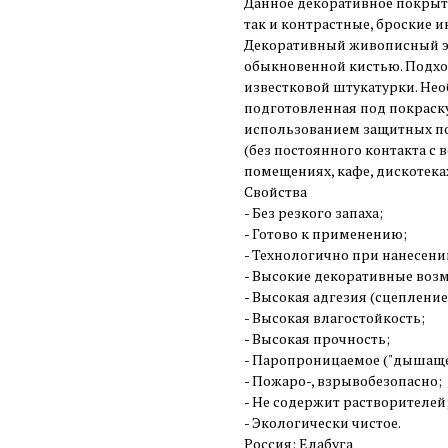
Данное декоративное покрыт
так и контрастные, броские 
Декоративный живописный эф
обыкновенной кистью. Подход
известковой штукатурки. Нео
подготовленная под покраск
использованием защитных п
(без постоянного контакта с
помещениях, кафе, дискотеках,
Свойства
- Без резкого запаха;
- Готово к применению;
- Технологично при нанесени
- Высокие декоративные воз
- Высокая адгезия (сцепление
- Высокая влагостойкость;
- Высокая прочность;
- Паропроницаемое ("дышаще
- Пожаро-, взрывобезопасно;
- Не содержит растворителей
- Экологически чистое.
Россия: Елабуга