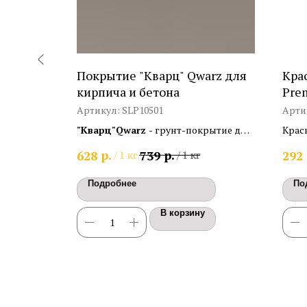
я
Покрытие "Кварц" Qwarz для
Кра
урка
кирпича и бетона
Pre
мою
Артикул:
SLP10501
Арти
стичная
"Кварц"Qwarz
- грунт-покрытие для
Крас
структурой
кирпича и бетона для наружных и
водн
р.
р.
628
739
292
/
1 кг
/
1 кг
 работ на
внутренних работ на основе
осно
акрилового полимера с песком.
Подробнее
По
Расход 0,25 - 0,3кг/м2.
В корзину