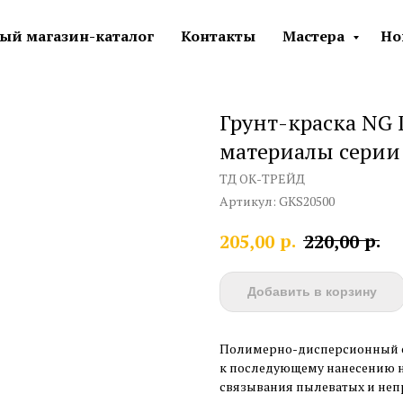
ый магазин-каталог
Контакты
Мастера
Но
Грунт-краска NG
материалы серии
ТД ОК-ТРЕЙД
Артикул:
GKS20500
р.
р.
205,00
220,00
Добавить в корзину
Полимерно-дисперсионный со
к последующему нанесению н
связывания пылеватых и неп