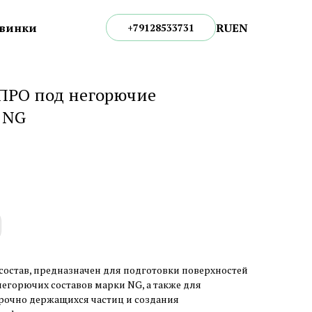
RU
EN
винки
+79128533731
 ПРО под негорючие
 NG
став, предназначен для подготовки поверхностей
егорючих составов марки NG, а также для
рочно держащихся частиц и создания