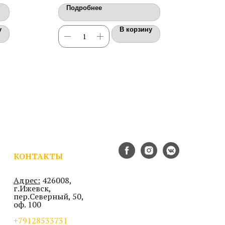
Подробнее
По
у
В корзину
КОНТАКТЫ
Адрес:
426008,
г.Ижевск,
пер.Северный, 50,
оф. 100
+79128533731