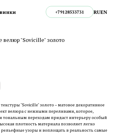
RU
EN
винки
+79128533731
велюр "Sovicille" золото
текстуры "Sovicille" золото – матовое декоративное
кт велюра с нежными переливами, которое,
и тональным переходам придаст интерьеру особый
ысокая плотность материала позволяет легко
рельефные узоры и воплощать в реальность самые