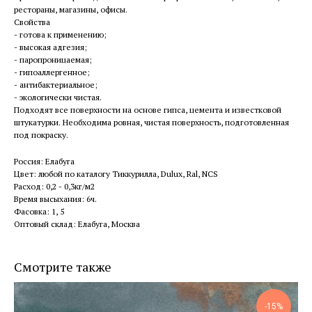
рестораны, магазины, офисы.
Свойства
- готова к применению;
- высокая адгезия;
- паропроницаемая;
- гипоаллергенное;
- антибактериальное;
- экологически чистая.
Подходят все поверхности на основе гипса, цемента и известковой
штукатурки. Необходима ровная, чистая поверхность, подготовленная
под покраску.
Россия: Елабуга
Цвет: любой по каталогу Тиккурилла, Dulux, Ral, NCS
Расход: 0,2 - 0,3кг/м2
Время высыхания: 6ч.
Фасовка: 1, 5
Оптовый склад: Елабуга, Москва
Смотрите также
-15%