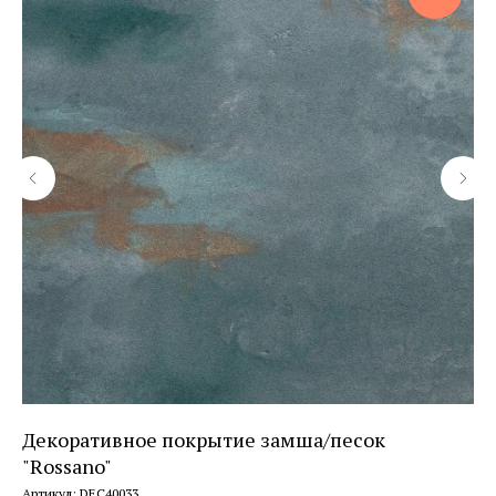
Декоративное покрытие замша/песок
Фа
"Rossano"
шт
Артикул:
DEC40033
Арт