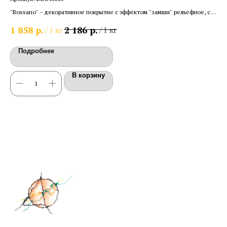
"Rossano" - декоративное покрытие с эффектом "замши" рельефное, с
"Ве
песком
эфф
р.
р.
1 858
2 186
30
/
1 кг
/
1 кг
сте
Подробнее
В корзину