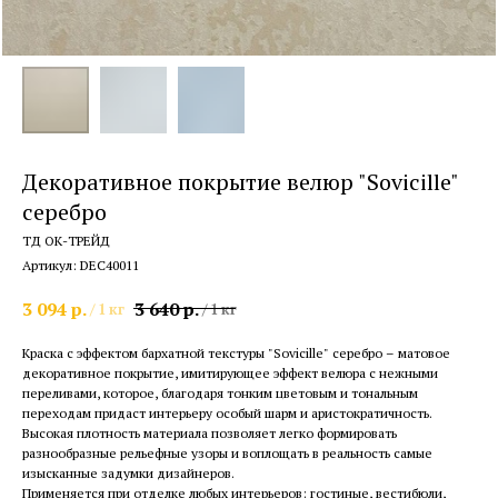
Декоративное покрытие велюр "Sovicille"
серебро
ТД ОК-ТРЕЙД
Артикул:
DEC40011
3 094
р.
3 640
р.
/
1 кг
/
1 кг
Краска с эффектом бархатной текстуры "Sovicille" серебро – матовое
декоративное покрытие, имитирующее эффект велюра с нежными
переливами, которое, благодаря тонким цветовым и тональным
переходам придаст интерьеру особый шарм и аристократичность.
Высокая плотность материала позволяет легко формировать
разнообразные рельефные узоры и воплощать в реальность самые
изысканные задумки дизайнеров.
Применяется при отделке любых интерьеров: гостиные, вестибюли,