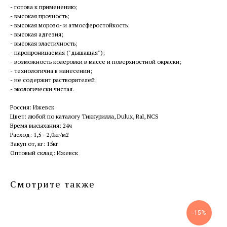
- готова к применению;
- высокая прочность;
- высокая морозо- и атмосферостойкость;
- высокая адгезия;
- высокая эластичность;
- паропроницаемая ("дышащая");
- возможность колеровки в массе и поверхностной окраски;
- технологична в нанесении;
- не содержит растворителей;
- экологически чистая.
Россия: Ижевск
Цвет: любой по каталогу Тиккурилла, Dulux, Ral, NCS
Время высыхания: 24ч
Расход: 1,5 - 2,0кг/м2
Закуп от, кг: 15кг
Оптовый склад: Ижевск
Смотрите также
-15%