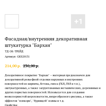
Фасадная/внутренняя декоративная
штукатурка "Бархан"
ТД ОК-ТРЕЙД
Артикул:
GKS20131
214,00
р.
230,00
р.
Декоративное покрытие "Бархан" – материал предназначен для
декоративной рельефной отделки наружных и внутренних
поверхностей из кирпича, бетона, гипса (ГКЛ, ГВЛ и т.п.),
оштукатуренных, а также загрунтованных металлических, деревянных и
других пористых поверхностей. Используется для создания
мелкозернистой шероховатости, вихреобразного рисунка, а также
эффектов "попкорн", "бурлящей" волны и т.д.
Свойства: