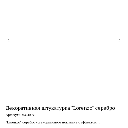
Декоративная штукатурка "Lorenzo" серебро
Де
Артикул:
DEC40091
Арт
"Lorenzo" серебро - декоративное покрытие с эффектом
"За
«металлизированного бетона»
раб