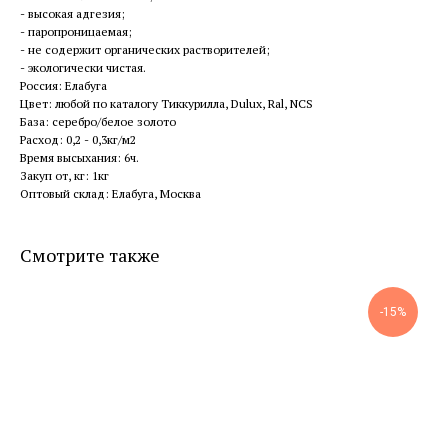
- высокая адгезия;
- паропроницаемая;
- не содержит органических растворителей;
- экологически чистая.
Россия: Елабуга
Цвет: любой по каталогу Тиккурилла, Dulux, Ral, NCS
База: серебро/белое золото
Расход: 0,2 - 0,3кг/м2
Время высыхания: 6ч.
Закуп от, кг: 1кг
Оптовый склад: Елабуга, Москва
Смотрите также
-15%