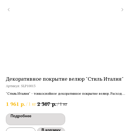
Декоративное покрытие велюр "Стиль Италия"
Фа
шт
Артикул:
SLP10013
Арт
"Стиль Италия" - тонкослойное декоративное покрытие велюр. Расход
0,13кг/м2.
Вод
р.
р.
1 961
2 307
/
1 кг
/
1 кг
вну
31
Подробнее
В корзину