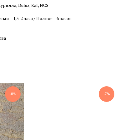
урилла, Dulux, Ral, NCS
и – 1,5-2 часа / Полное – 6 часов
ква
-8%
-7%