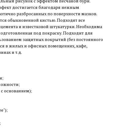
альный рисунок с эффектом песчаной бури.
ффект достигается благодаря нежным
отично разбросанных по поверхности мазков.
тся обыкновенной кистью. Подходят все
, цемента и известковой штукатурки. Необходима
 подготовленная под покраску. Подходит для
зованием защитных покрытий (без постоянного
тся в жилых и офисных помещениях, кафе,
инах и т.д.
и;
можности;
 с основанием);
е");
;