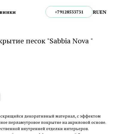
RU
EN
винки
+79128533731
рытие песок "Sabbia Nova "
– искрящийся декоративный материал, с эффектом
вное перламутровое покрытие на акриловой основе.
ественной внутренней отделки интерьеров.