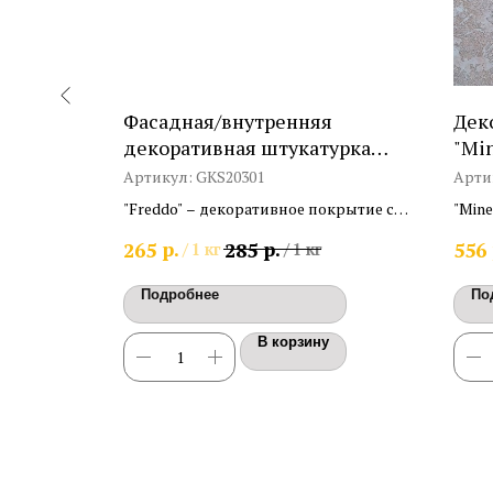
тие
Фасадная/внутренняя
Дек
декоративная штукатурка
"Min
"Freddo"
Артикул:
GKS20301
Арти
ное
"Freddo" – декоративное покрытие с
"Mine
лк. Расход
равномерной зернистой структурой.
штук
р.
р.
265
285
556
1 кг
/
1 кг
/
1 кг
эффе
"Рак
Подробнее
По
В корзину