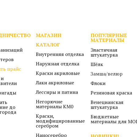
ДНИЧЕСТВО
МАГАЗИН
ПОПУЛЯРНЫЕ
МАТЕРИАЛЫ
КАТАЛОГ
ганизаций
Эластичная
Внутренняя отделка
штукатурка
стеров
Наружная отделка
Шёлк
ть прайс
Краски акриловые
Замша/велюр
 и
Лаки акриловые
авители
Флоки
Лессиры и патина
ригады
Резиновая краска
Негорючие
ать
Венецианская
материалы КМ0
ние до
штукатурка
города
Краски,
Бюджетные
модифицированные
материалы для МО
серебром
Наносеребро
НОВИНКИ!