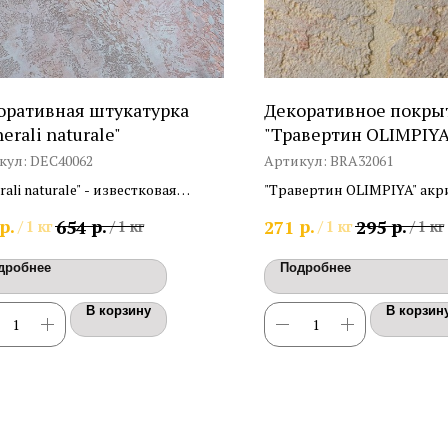
оративная штукатурка
Декоративное покры
erali naturale"
"Травертин OLIMPIYA
кул:
DEC40062
Артикул:
BRA32061
rali naturale" - известковая
"Травертин OLIMPIYA" акр
атурка "Травертин" образует
штукатурка для наружных
р.
р.
р.
р.
654
271
295
/
1 кг
/
1 кг
/
1 кг
/
1 кг
кт пиленного камня
внутренних работ (эффект
ушечник"
камня, лучшее решение
дробнее
Подробнее
альтернативы короеду)
В корзину
В корзин