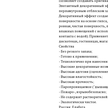
Позволяет создавать оригин
Элегантный декоративный э
перламутровым отблеском ха
Декоративный эффект создае
поверхности на основе гипса
ровная, чистая поверхность,
влажных помещений с исполь
контакта с водой). Применяе
дискотеках, гостиницах, магаз
Свойства
- Без резкого запаха;
- Готово к применению;
- Технологично при нанесени
- Высокие декоративные воз
- Высокая адгезия (сцепление
- Высокая влагостойкость;
- Высокая прочность;
- Паропроницаемое ("дышаще
- Пожаро-, взрывобезопасно;
- Не содержит растворителей
- Экологически чистое.
Россия: Елабуга