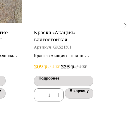
тие
Краска «Акация»
Гру
"
влагостойкая
про
нег
Артикул:
GKS21301
Арт
NG
иловая
Краска «Акация» - водно-
Пол
 и
дисперсионная, интерьерная для
пред
р.
р.
209
225
186
/
1 кг
/
1 кг
 грубого
стен, влагостойкая, матовая
пове
окр
Подробнее
По
него
Расх
у
В корзину