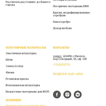
Рассчитать расстояние до Вашего
города
Негорючие материалы КМ0
Краски, модифицированные
серебром
Наносеребро
Декор мебели
ПОПУЛЯРНЫЕ МАТЕРИАЛЫ
КОНТАКТЫ
Эластичная штукатурка
Адрес:
426008, г.Ижевск,
пер.Северный, 50, оф. 100
Шёлк
+79128533731
Замша/велюр
Флоки
info@tdok-trade.online
Резиновая краска
Венецианская штукатурка
Бюджетные материалы для МОП
НОВИНКИ!
Универсальные покрытия для