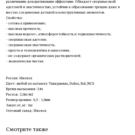
различными декоративными эффектами. Обладает сверхвысокой
адгезией и эластичностью, устойчив к образованию трещин даже в
местах соединения деталей и конструктивных элементов.
Свойства:
- готова к применению;
- высокая прочность;
- высокая морозо-, атмосферостойкость и термопластичность;
- сверхвысокая адгезия;
- сверхвысокая эластичность;
- проста и технологична в нанесении;
- не содержит органических растворителей;
- экологически чистая.
Россия: Ижевск
Цвет: любой по каталогу Тиккурилла, Dulux, Ral, NCS
Время высыхания: 24ч
Расход: 2,0кг/м2
Размер крошки: 0,5 - 1,0мм
Закуп от, кг: 1кг
Оптовый склад: Ижевск
Смотрите также