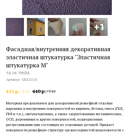
Фасадная/внутренняя декоративная
эластичная штукатурка "Эластичная
штукатурка М"
ТД ОК-ТРЕЙД
Артикул:
GKS21151
411
р.
440
р.
/
1 кг
/
1 кг
Материал предназначен для декоративной рельефной отделки
наружных и внутренних поверхностей из кирпича, бетона, гипса (ГКЛ,
ГВЛ и т.п.), оштукатуренных, а также загрунтованных металлических,
ОСП, деревянных и других поверхностей, подверженных
растрескиванию или состоящих из отдельных деталей. Придает
поверхности рельефную структуру среднезернистой шероховатости с