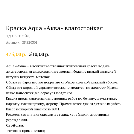
Краска Aqua «Аква» влагостойкая
ТД ОК-ТРЕЙД
Артикул:
GKS20301
475,00
р.
510,00
р.
Aqua «Аква»– высококачественная экологичная краска водно-
дисперсионная акриловая интерьерная, белая, с низкой эмиссией
летучих веществ, матовая.
Образует бархатистое покрытие стойкое к легкой влажной уборке.
Обладает хорошей укрывистостью, не мелится, не желтеет. Краска
легко наносится, не образует подтеков.
Краска предназначена и внутренних работ по бетону, штукатурке,
кирпичу, гиспокартону, дереву. Применяется для отделочных работ.
Класс пожарной опасности КМ1.
Рекомендована для окраски детских, лечебных и спортивных
учреждений.
Свойства:
-готова к применению;