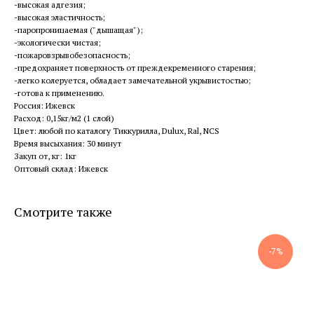
-высокая адгезия;
-высокая эластичность;
-паропроницаемая ("дышащая");
-экологически чистая;
-пожаровзрывобезопасность;
-предохраняет поверхность от преждекременного старения;
-легко колеруется, обладает замечательной укрывистостью;
-готова к применению.
Россия: Ижевск
Расход: 0,15кг/м2 (1 слой)
Цвет: любой по каталогу Тиккурилла, Dulux, Ral, NCS
Время высыхания: 30 минут
Закуп от, кг: 1кг
Оптовый склад: Ижевск
Смотрите также
-7%