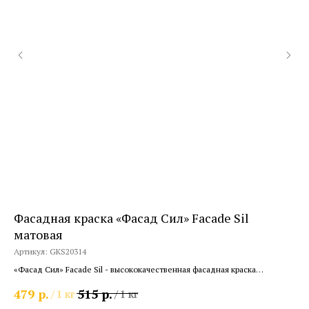
Фасадная краска «Фасад Сил» Facade Sil
Де
матовая
Арт
Артикул:
GKS20314
"Ве
соз
«Фасад Сил» Facade Sil - высококачественная фасадная краска
1 
модифицированная силиконом
р.
р.
479
515
/
1 кг
/
1 кг