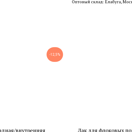
Оптовый склад: Елабуга, Мос
-12,5%
адная/внутренняя
Лак для флоковых п