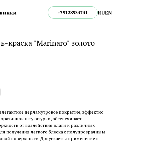
RU
EN
винки
+79128533731
ь-краска "Marinaro" золото
т элегантное перламутровое покрытие, эффектно
оративной штукатурки, обеспечивает
рхности от воздействия влаги и различных
для получения легкого блеска с полупрозрачным
вой поверхности. Допускается применение в