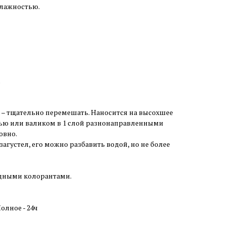
лажностью.
;
 – тщательно перемешать. Наносится на высохшее
ью или валиком в 1 слой разнонаправленными
овно.
агустел, его можно разбавить водой, но не более
одными колорантами.
Полное - 24ч