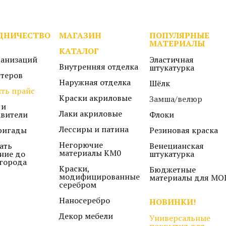
ДНИЧЕСТВО
МАГАЗИН
ПОПУЛЯРНЫЕ
МАТЕРИАЛЫ
КАТАЛОГ
ганизаций
Эластичная
Внутренняя отделка
штукатурка
стеров
Наружная отделка
Шёлк
ть прайс
Краски акриловые
Замша/велюр
 и
Лаки акриловые
авители
Флоки
Лессиры и патина
ригады
Резиновая краска
Негорючие
ать
Венецианская
материалы КМ0
ние до
штукатурка
города
Краски,
Бюджетные
модифицированные
материалы для МО
серебром
Наносеребро
НОВИНКИ!
Декор мебели
Универсальные