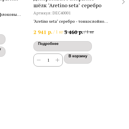
шёлк "Aretino seta" серебро
"Ст
Артикул:
DEC40001
Арт
 флоковых
евый,
"Aretino seta" серебро - тонкослойное
«Ста
декоративное покрытие с эффектом
факт
р.
р.
2 941
3 460
177
/
1 кг
/
1 кг
шёлка
для 
Подробнее
По
у
В корзину