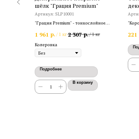
"
шёлк "Грация Premium"
дек
"Ко
Артикул:
SLP10001
Арти
иловая
"Грация Premium" - тонкослойное
"Кор
и
декоративное покрытие шёлк. Расход
факт
р.
р.
1 961
2 307
221
/
1 кг
/
1 кг
грубого
0,2кг/м2.
и вн
"Кор
Колеровка
По
Подробнее
В корзину