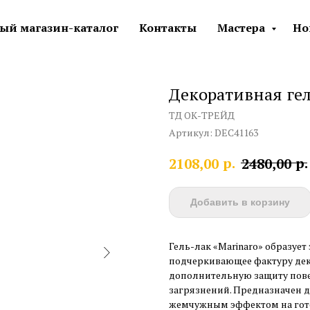
ый магазин-каталог
Контакты
Мастера
Но
Декоративная гел
ТД ОК-ТРЕЙД
Артикул:
DEC41163
р.
р.
2108,00
2480,00
Добавить в корзину
Гель-лак «Marinaro» образуе
подчеркивающее фактуру дек
дополнительную защиту пове
загрязнений. Предназначен 
жемчужным эффектом на гото