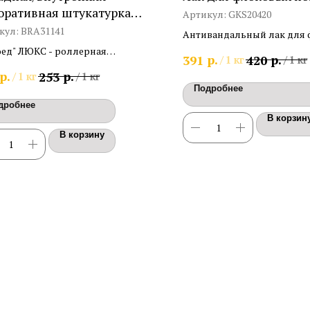
оративная штукатурка
Артикул:
GKS20420
роед" ЛЮКС
кул:
BRA31141
Антивандальный лак для
покрытий матовый, глянц
оед" ЛЮКС - роллерная
р.
р.
391
420
/
1 кг
/
1 кг
суперматовый
урная штукатурка для наружных
р.
р.
253
/
1 кг
/
1 кг
утренних работ с эффектом
Подробнее
оеда"
дробнее
В корзин
В корзину