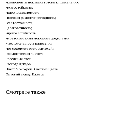
-компоненты покрытия готовы к применению;
-влагостойкость;
-паропроницаемость;
-высокая ремонтопригодность;
-светостойкость;
-долговечность;
-щелочестойкость;
-моется мягкими моющими средствами;
-технологичность нанесения;
-не содержит растворителей;
-экологическая чистота.
Россия: Ижевск
Расход: 0,2кг/м2
Цвет: Монохром. Светлые цвета
Оптовый склад: Ижевск
Смотрите также