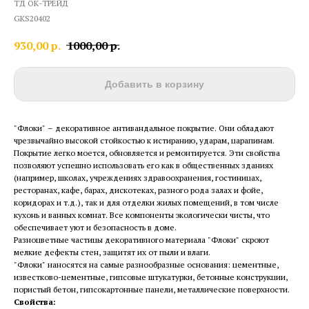
ТД ОК-ТРЕЙД
GKS20402
930,00
р.
1000,00
р.
Добавить в корзину
"Флоки" – декоративное антивандальное покрытие. Они обладают
чрезвычайно высокой стойкостью к истиранию, ударам, царапинам.
Покрытие легко моется, обновляется и ремонтируется. Эти свойства
позволяют успешно использовать его как в общественных зданиях
(например, школах, учреждениях здравоохранения, гостиницах,
ресторанах, кафе, барах, дискотеках, разного рода залах и фойе,
коридорах и т.д.), так и для отделки жилых помещений, в том числе
кухонь и ванных комнат. Все компоненты экологически чисты, что
обеспечивает уют и безопасность в доме.
Разноцветные частицы декоративного материала "Флоки" скроют
мелкие дефекты стен, защитят их от пыли и влаги.
"Флоки" наносятся на самые разнообразные основания: цементные,
известково-цементные, гипсовые штукатурки, бетонные конструкции,
пористый бетон, гипсокартонные панели, металлические поверхности.
Свойства: