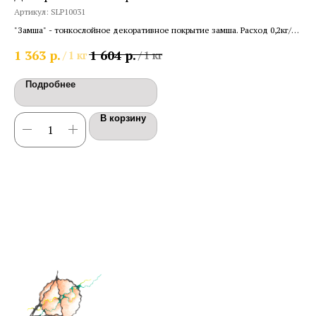
Артикул:
SLP10031
Арт
"Замша" - тонкослойное декоративное покрытие замша. Расход 0,2кг/
«Эф
м2.
«ап
р.
р.
1 363
1 604
16
/
1 кг
/
1 кг
Подробнее
В корзину