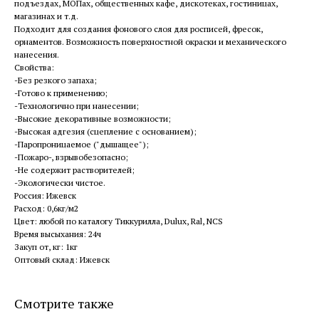
подъездах, МОПах, общественных кафе, дискотеках, гостиницах,
магазинах и т.д.
Подходит для создания фонового слоя для росписей, фресок,
орнаментов. Возможность поверхностной окраски и механического
нанесения.
Свойства:
-Без резкого запаха;
-Готово к применению;
-Технологично при нанесении;
-Высокие декоративные возможности;
-Высокая адгезия (сцепление с основанием);
-Паропроницаемое ("дышащее");
-Пожаро-, взрывобезопасно;
-Не содержит растворителей;
-Экологически чистое.
Россия: Ижевск
Расход: 0,6кг/м2
Цвет: любой по каталогу Тиккурилла, Dulux, Ral, NCS
Время высыхания: 24ч
Закуп от, кг: 1кг
Оптовый склад: Ижевск
Смотрите также