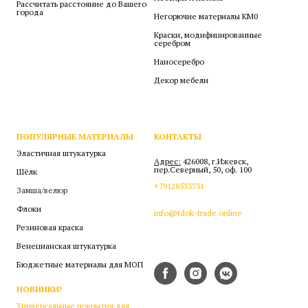
Рассчитать расстояние до Вашего
города
Негорючие материалы КМ0
Краски, модифицированные
серебром
Наносеребро
Декор мебели
ПОПУЛЯРНЫЕ МАТЕРИАЛЫ
КОНТАКТЫ
Эластичная штукатурка
Адрес:
426008, г.Ижевск,
пер.Северный, 50, оф. 100
Шёлк
+79128533731
Замша/велюр
Флоки
info@tdok-trade.online
Резиновая краска
Венецианская штукатурка
Бюджетные материалы для МОП
НОВИНКИ!
Универсальные покрытия для