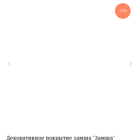
-15%
Декоративное покрытие замша "Замша"
Фа