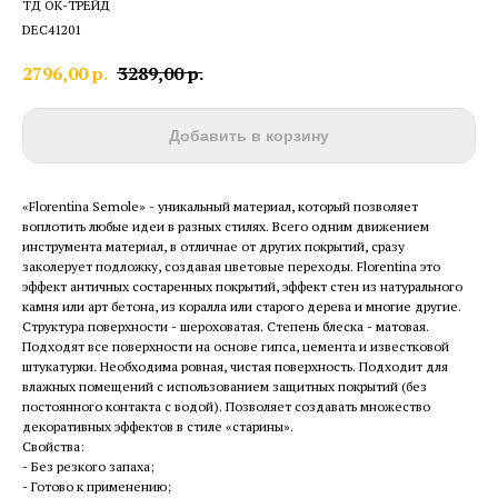
ТД ОК-ТРЕЙД
DEC41201
2796,00
р.
3289,00
р.
Добавить в корзину
«Florentina Semole» - уникальный материал, который позволяет
воплотить любые идеи в разных стилях. Всего одним движением
инструмента материал, в отличнае от других покрытий, сразу
заколерует подложку, создавая цветовые переходы. Florentina это
эффект античных состаренных покрытий, эффект стен из натурального
камня или арт бетона, из коралла или старого дерева и многие другие.
Структура поверхности - шероховатая. Степень блеска - матовая.
Подходят все поверхности на основе гипса, цемента и известковой
штукатурки. Необходима ровная, чистая поверхность. Подходит для
влажных помещений с использованием защитных покрытий (без
постоянного контакта с водой). Позволяет создавать множество
декоративных эффектов в стиле «старины».
Свойства:
- Без резкого запаха;
- Готово к применению;