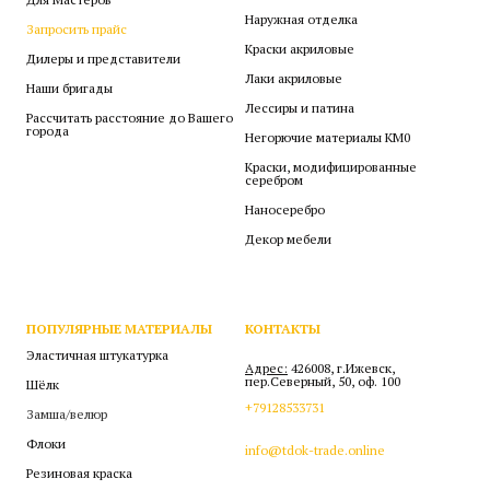
Наружная отделка
Запросить прайс
Краски акриловые
Дилеры и представители
Лаки акриловые
Наши бригады
Лессиры и патина
Рассчитать расстояние до Вашего
города
Негорючие материалы КМ0
Краски, модифицированные
серебром
Наносеребро
Декор мебели
ПОПУЛЯРНЫЕ МАТЕРИАЛЫ
КОНТАКТЫ
Эластичная штукатурка
Адрес:
426008, г.Ижевск,
пер.Северный, 50, оф. 100
Шёлк
+79128533731
Замша/велюр
Флоки
info@tdok-trade.online
Резиновая краска