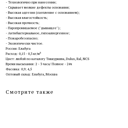
- Технологично при нанесении;
- Скрывает мелкие дефекты основания;
- Высокая адгезия (сцепление с основанием);
- Высокая влагостойкость;
- Высокая прочность;
- Паропроницаемое ("дышащее");
- Антибактериальное, гипоаллергенное;
- Пожаробезопасно;
- Экологически чистое.
Россия: Елабуга
Расход: 0,15 - 0,3 кг/м²
Цвет: любой по каталогу Тиккурилла, Dulux, Ral, NCS
Время высыхания: 2 - 3 часа/ Полное - 24ч
Фасовка: 0,9; 4,5
Оптовый склад: Елабуга, Москва
Смотрите также