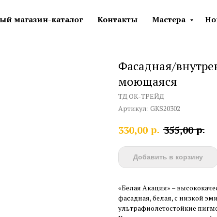
ый магазин-каталог
Контакты
Мастера
Но
Фасадная/внутрен
моющаяся
ТД ОК-ТРЕЙД
Артикул:
GKS20302
р.
р.
330,00
355,00
Добавить в корзину
«Белая Акация» – высококач
фасадная, белая, с низкой эм
ультрафиолетостойкие пигм