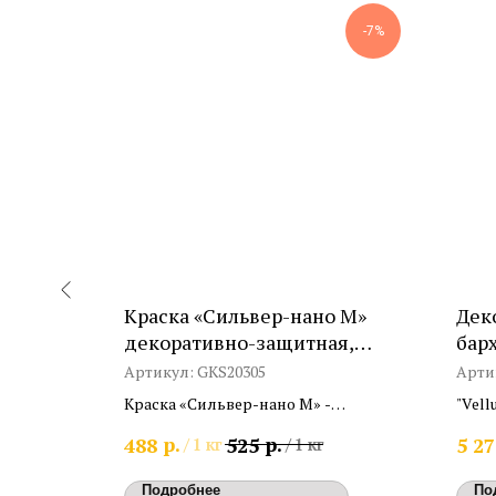
-15%
-7%
тие
Краска «Сильвер-нано М»
Дек
декоративно-защитная,
барх
матовая
Артикул:
GKS20305
Арти
ное
Краска «Сильвер-нано М» -
"Vell
профессиональная
покр
р.
р.
488
525
5 27
1 кг
/
1 кг
/
1 кг
антибактериальная,
модифицированная наносеребром.
Подробнее
По