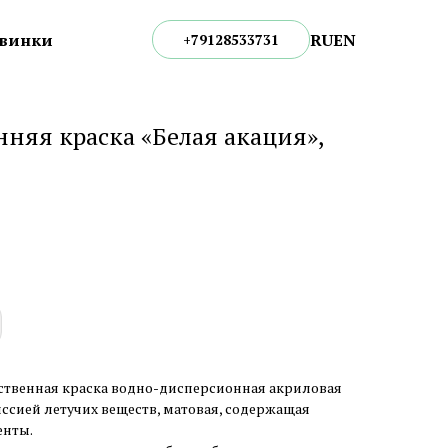
RU
EN
винки
+79128533731
няя краска «Белая акация»,
ественная краска водно-дисперсионная акриловая
иссией летучих веществ, матовая, содержащая
енты.