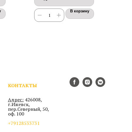
матовая
у
В корзину
КОНТАКТЫ
Адрес:
426008,
г.Ижевск,
пер.Северный, 50,
оф. 100
+79128533731