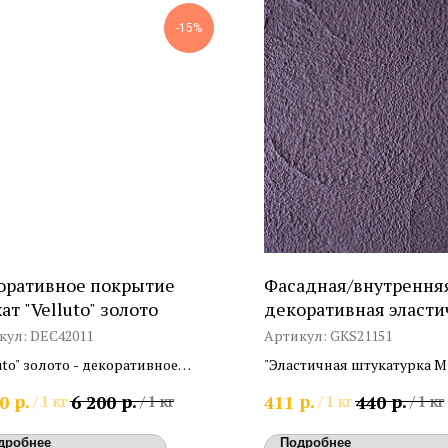
-15%
оративное покрытие
Фасадная/внутрення
ат "Velluto" золото
декоративная эласти
штукатурка "Эластич
кул:
DEC42011
Артикул:
GKS21151
штукатурка М"
uto" золото - декоративное
"Эластичная штукатурка М
ытие с эффектом «бархата»
наружных и внутренних
р.
р.
р.
р.
0
6 200
411
440
/
1 кг
/
1 кг
/
1 кг
/
1 кг
поверхностей, с высокой
трещиноустойчивостью
дробнее
Подробнее