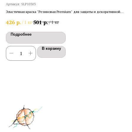
Артикул:
SLP10303
"Он
Эластичная краска "Резиновая Premium" для защиты и декоративной
25
отделки наружных и внутренних поверхностей. Трещиноустойчивая.
р.
р.
426
501
/
1 кг
/
1 кг
Матовая.
Подробнее
В корзину