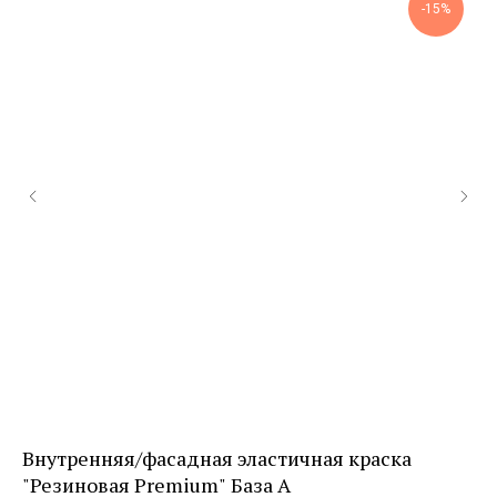
-15%
Внутренняя/фасадная эластичная краска
Де
"Резиновая Premium" База А
Арт