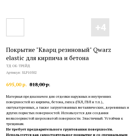
Покрытие "Кварц резиновый" Qwarz
elastic для кирпича и бетона
ТД ОК-ТРЕЙД
Артикул:
SLP10502
695,00
р.
818,00
р.
Материал предназначен для отделки наружных и внутренних
поверхностей из кирпича, бетона, гипса (ГКЛ, ГВЛ и т.п.),
оштукатуренных, а также загрунтованных металлических, деревянных и
других пористых поверхностей. Используется для создания
мелкозернистой шероховатой поверхности. Эластичный. Устойчив к
трещинам.
Не требует предварительного грунтования поверхности.
Используется как самостоятельное покрытие и со специальным