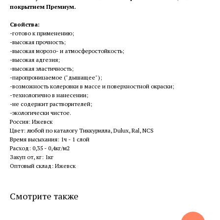
покрытием Премиум.
Свойства:
-готово к применению;
-высокая прочность;
-высокая морозо- и атмосферостойкость;
-высокая адгезия;
-высокая эластичность;
-паропроницаемое ("дышащее");
-возможность колеровки в массе и поверхностной окраски;
-технологично в нанесении;
-не содержит растворителей;
-экологически чистое.
Россия: Ижевск
Цвет: любой по каталогу Тиккурилла, Dulux, Ral, NCS
Время высыхания: 1ч - 1 слой
Расход: 0,35 - 0,4кг/м2
Закуп от, кг: 1кг
Оптовый склад: Ижевск
Смотрите также