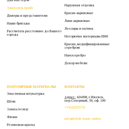
Наружная отделка
Запросить прайс
Краски акриловые
Дилеры и представители
Лаки акриловые
Наши бригады
Лессиры и патина
Рассчитать расстояние до Вашего
города
Негорючие материалы КМ0
Краски, модифицированные
серебром
Наносеребро
Декор мебели
ПОПУЛЯРНЫЕ МАТЕРИАЛЫ
КОНТАКТЫ
Эластичная штукатурка
Адрес:
426008, г.Ижевск,
пер.Северный, 50, оф. 100
Шёлк
+79128533731
Замша/велюр
Флоки
info@tdok-trade.online
Резиновая краска