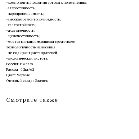
-компоненты покрытия готовы к применению;
-влагостойкость;
-паропроницаемость;
-высокая ремонтопригодность;
-светостойкость;
-долговечность;
-щелочестойкость;
-моется мягкими моющими средствами;
технологичность нанесения;
-не содержит растворителей;
-экологическая чистота.
Россия: Ижевск
Расход: 0,2кг/м2
Цвет: Чёрные
Оптовый склад: Ижевск
Смотрите также