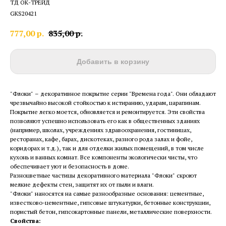
ТД ОК-ТРЕЙД
GKS20421
777,00
р.
835,00
р.
Добавить в корзину
"Флоки" – декоративное покрытие серии "Времена года". Они обладают
чрезвычайно высокой стойкостью к истиранию, ударам, царапинам.
Покрытие легко моется, обновляется и ремонтируется. Эти свойства
позволяют успешно использовать его как в общественных зданиях
(например, школах, учреждениях здравоохранения, гостиницах,
ресторанах, кафе, барах, дискотеках, разного рода залах и фойе,
коридорах и т.д.), так и для отделки жилых помещений, в том числе
кухонь и ванных комнат. Все компоненты экологически чисты, что
обеспечивает уют и безопасность в доме.
Разноцветные частицы декоративного материала "Флоки" скроют
мелкие дефекты стен, защитят их от пыли и влаги.
"Флоки" наносятся на самые разнообразные основания: цементные,
известково-цементные, гипсовые штукатурки, бетонные конструкции,
пористый бетон, гипсокартонные панели, металлические поверхности.
Свойства: