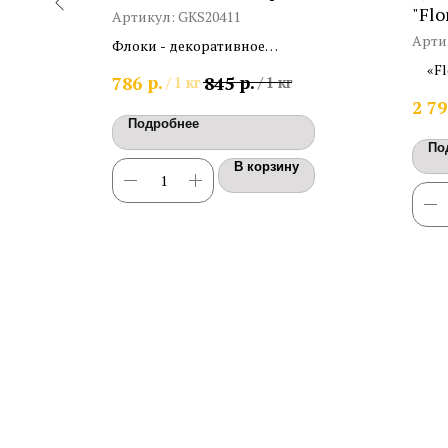
овый
"Flo
Артикул:
GKS20411
Арти
Флоки - декоративное
антивандальное и устойчивое к
ойное
«Fl
р.
р.
786
845
/
1 кг
/
1 кг
истиранию покрытие
атовый
факт
2 79
1 кг
с 
Подробнее
По
В корзину