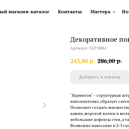
ый магазин-каталог
Контакты
Мастера
Но
Декоративное по
Артикул:
SLP10061
р.
р.
243,00
286,00
Добавить в корзину
"Хормигон" – структурная шт
наполнителях, образует слег
Позволяет создать множеств
камня, морской волны и мел
небольшие дефекты стен, а т
Возможно нанесение в 2÷3 сл