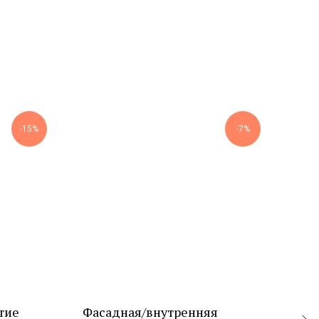
-15%
-7%
тие
Фасадная/внутренняя
Дек