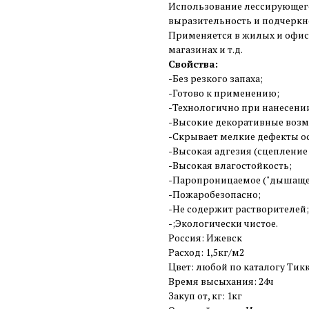
Использование лессирующего 
выразительность и подчеркне
Применяется в жилых и офисн
магазинах и т.д.
Свойства:
-Без резкого запаха;
-Готово к применению;
-Технологично при нанесени
-Высокие декоративные воз
-Скрывает мелкие дефекты о
-Высокая адгезия (сцепление
-Высокая влагостойкость;
-Паропроницаемое ("дышащее
-Пожаробезопасно;
-Не содержит растворителей;
-;Экологически чистое.
Россия: Ижевск
Расход: 1,5кг/м2
Цвет: любой по каталогу Тикк
Время высыхания: 24ч
Закуп от, кг: 1кг