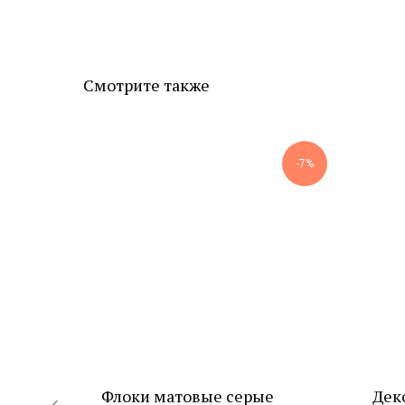
Смотрите также
-15%
-7%
тие
Флоки матовые серые
Дек