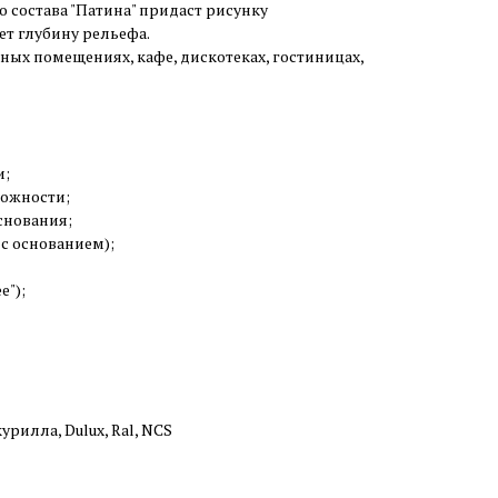
состава "Патина" придаст рисунку
т глубину рельефа.
ых помещениях, кафе, дискотеках, гостиницах,
и;
можности;
снования;
 с основанием);
");
урилла, Dulux, Ral, NCS