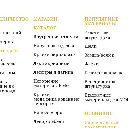
ДНИЧЕСТВО
МАГАЗИН
ПОПУЛЯРНЫЕ
МАТЕРИАЛЫ
КАТАЛОГ
ганизаций
Эластичная
Внутренняя отделка
штукатурка
стеров
Наружная отделка
Шёлк
ть прайс
Краски акриловые
Замша/велюр
 и
Лаки акриловые
авители
Флоки
Лессиры и патина
ригады
Резиновая краска
Негорючие
ать
Венецианская
материалы КМ0
ние до
штукатурка
города
Краски,
Бюджетные
модифицированные
материалы для МО
серебром
Наносеребро
НОВИНКИ!
Декор мебели
Универсальные
покрытия для