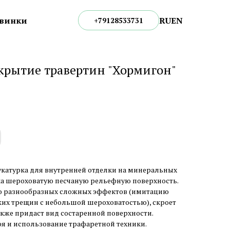
RU
EN
винки
+79128533731
крытие травертин "Хормигон"
укатурка для внутренней отделки на минеральных
ка шероховатую песчаную рельефную поверхность.
о разнообразных сложных эффектов (имитацию
ких трещин с небольшой шероховатостью), скроет
акже придаст вид состаренной поверхности.
оя и использование трафаретной техники.