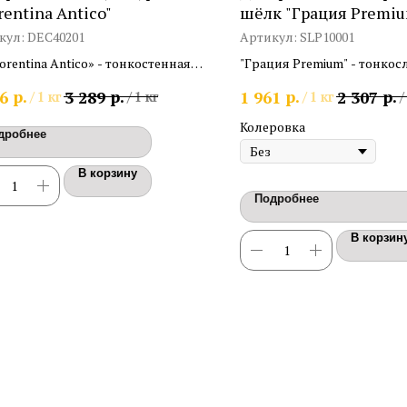
rentina Antico"
шёлк "Грация Premi
кул:
DEC40201
Артикул:
SLP10001
orentina Antico» - тонкостенная
"Грация Premium" - тонкос
урная декоративная штукатурка
декоративное покрытие шё
р.
р.
р.
р.
6
3 289
1 961
2 307
/
1 кг
/
1 кг
/
1 кг
/
эффектом состарившихся стен
0,2кг/м2.
Колеровка
дробнее
В корзину
Подробнее
В корзин