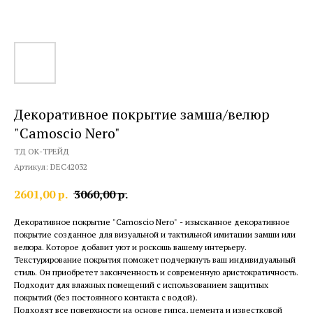
Декоративное покрытие замша/велюр
"Сamoscio Nero"
ТД ОК-ТРЕЙД
Артикул:
DEC42032
2601,00
р.
3060,00
р.
Декоративное покрытие "Сamoscio Nero" - изысканное декоративное
покрытие созданное для визуальной и тактильной имитации замши или
велюра. Которое добавит уют и роскошь вашему интерьеру.
Текстурирование покрытия поможет подчеркнуть ваш индивидуальный
стиль. Он приобретет законченность и современную аристократичность.
Подходит для влажных помещений с использованием защитных
покрытий (без постоянного контакта с водой).
Подходят все поверхности на основе гипса, цемента и известковой