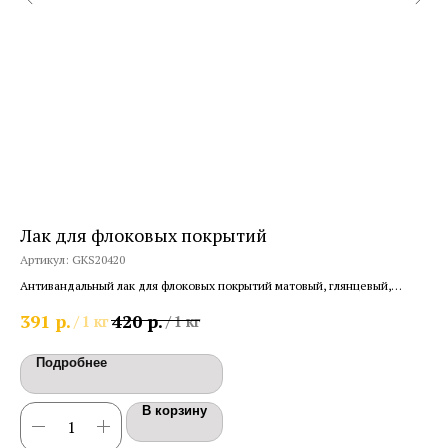
Лак для флоковых покрытий
Де
б
Артикул:
GKS20420
Арт
Антивандальный лак для флоковых покрытий матовый, глянцевый,
суперматовый
"Ве
р.
р.
391
420
/
1 кг
/
1 кг
вну
1 
Подробнее
В корзину