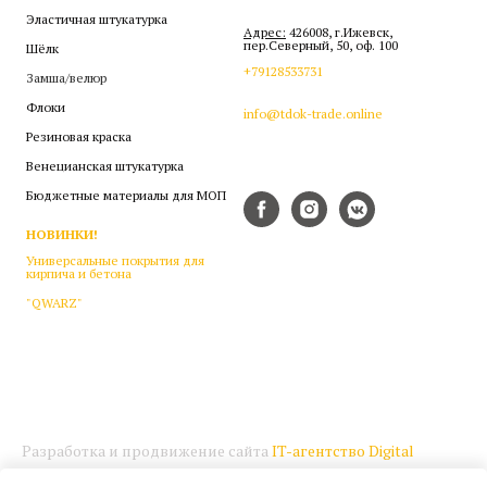
Эластичная штукатурка
Адрес:
426008, г.Ижевск,
пер.Северный, 50, оф. 100
Шёлк
+79128533731
Замша/велюр
Флоки
info@tdok-trade.online
Резиновая краска
Венецианская штукатурка
Бюджетные материалы для МОП
НОВИНКИ!
Универсальные покрытия для
кирпича и бетона
"QWARZ"
Разработка и продвижение сайта
IT-агентство Digital
CashFlow