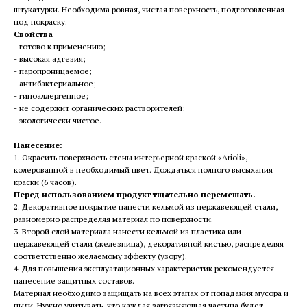
штукатурки. Необходима ровная, чистая поверхность, подготовленная
под покраску.
Свойства
- готово к применению;
- высокая адгезия;
- паропроницаемое;
- антибактериальное;
- гипоаллергенное;
- не содержит органических растворителей;
- экологически чистое.
Нанесение:
1. Окрасить поверхность стены интерьерной краской «Arioli»,
колерованной в необходимый цвет. Дождаться полного высыхания
краски (6 часов).
Перед использованием продукт тщательно перемешать.
2. Декоративное покрытие нанести кельмой из нержавеющей стали,
равномерно распределяя материал по поверхности.
3. Второй слой материала нанести кельмой из пластика или
нержавеющей стали (железница), декоративной кистью, распределяя
соответственно желаемому эффекту (узору).
4. Для повышения эксплуатационных характеристик рекомендуется
нанесение защитных составов.
Материал необходимо защищать на всех этапах от попадания мусора и
пыли. Нужно учитывать, что каждая загрязняющая частица будет